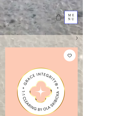
ME
NU