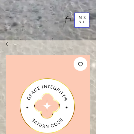
ME
NU