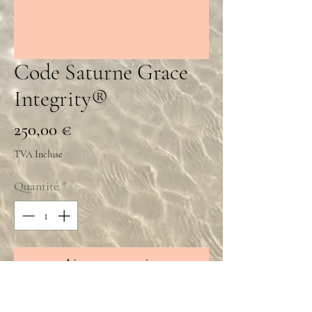
Code Saturne Grace
Integrity®
Prix
250,00 €
TVA Incluse
Quantité
*
Ajouter au panier
Code de Saturne