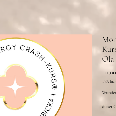
Mon
Kurs
Ola 
111,0
TVA Incl
Wunderv
dieser 
Wissen 