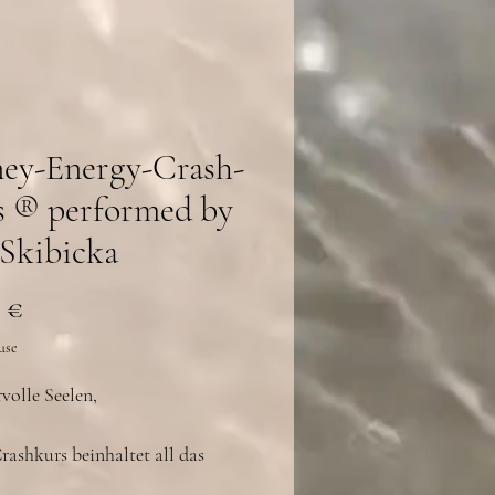
ey-Energy-Crash-
 ®️ performed by
Skibicka
Prix
0 €
use
olle Seelen,
Crashkurs beinhaltet all das
über die Energie des Geldes!