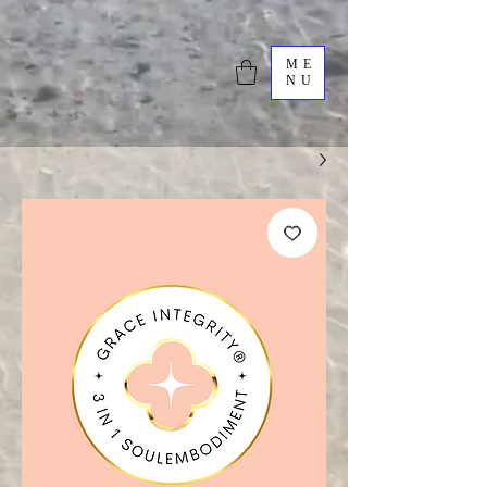
ME
NU