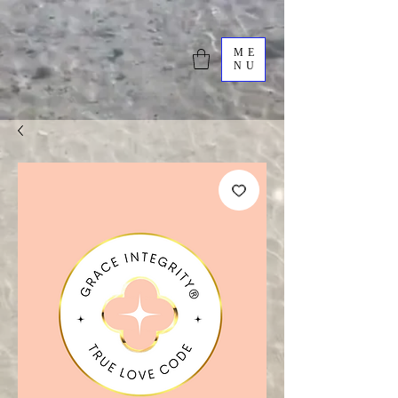
ME
NU