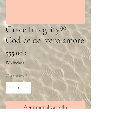
Grace Integrity®
Codice del vero amore
Prezzo
555,00 €
IVA inclusa
Quantità
*
Aggiungi al carrello
Grace Integrity®️ True Love Code