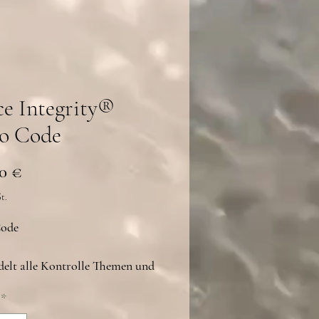
e Integrity®
to Code
Preis
0 €
t.
Code
elt alle Kontrolle Themen und
chtmissbrauch Themen in pure
*