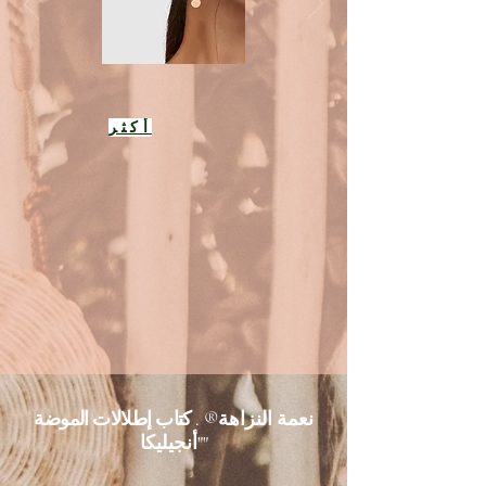
أكثر
نعمة النزاهة®️
. كتاب إطلالات الموضة
"أنجيليكا"