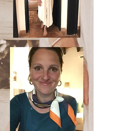
"انجليكا"