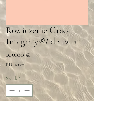
Rozliczenie Grace
Integrity®/ do 12 lat
Cena
100,00 €
PTU w tym
Sztuk
*
Dodaj do koszyka