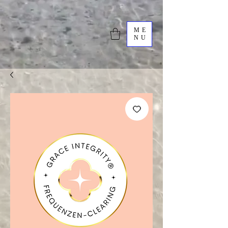
ME
NU