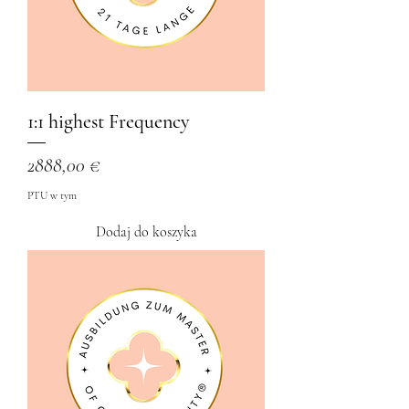
1:1 highest Frequency
Cena
2888,00 €
PTU w tym
Dodaj do koszyka