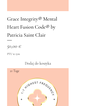
Grace Integrity® Mental
Heart Fusion Code®️ by
Patricia Saint Clair
Cena
50,00 €
PTU w tym
Dodaj do koszyka
21 Tage