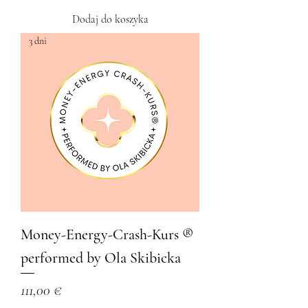
Dodaj do koszyka
3 dni
Money-Energy-Crash-Kurs ®️
performed by Ola Skibicka
Cena
111,00 €