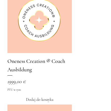
Oneness Creation ®️ Coach
Ausbildung
Cena
1999,00 €
PTU w tym
Dodaj do koszyka