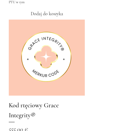
PTU w tym
Dodaj do koszyka
Kod rtęciowy Grace
Integrity®
Cena
555,00 €