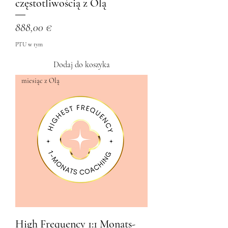
częstotliwością z Olą
Cena
888,00 €
PTU w tym
Dodaj do koszyka
miesiąc z Olą
High Frequency 1:1 Monats-