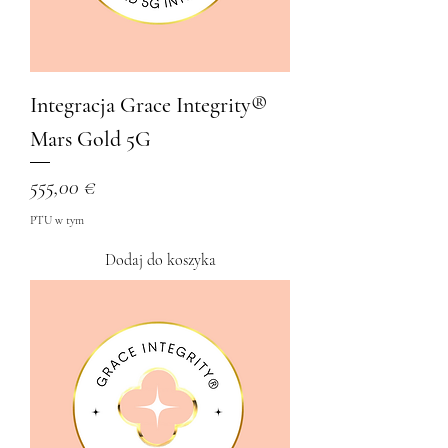
Integracja Grace Integrity®
Mars Gold 5G
Cena
555,00 €
PTU w tym
Dodaj do koszyka