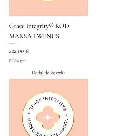
Grace Integrity® KOD
MARSA I WENUS
Cena
222,00 €
PTU w tym
Dodaj do koszyka