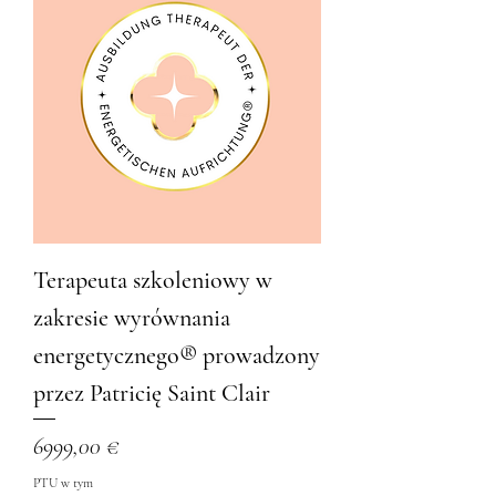
Terapeuta szkoleniowy w
zakresie wyrównania
energetycznego® prowadzony
przez Patricię Saint Clair
Cena
6999,00 €
PTU w tym