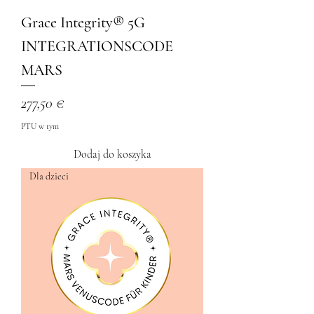
Grace Integrity® 5G
INTEGRATIONSCODE
MARS
Cena
277,50 €
PTU w tym
Dodaj do koszyka
Dla dzieci