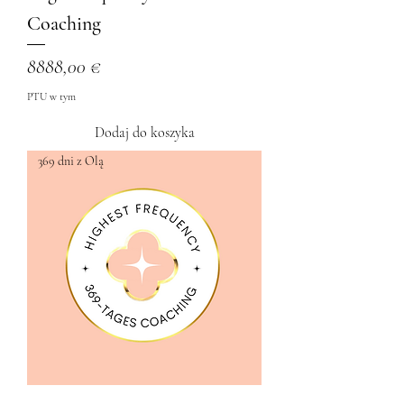
Coaching
Cena
8888,00 €
PTU w tym
Dodaj do koszyka
369 dni z Olą