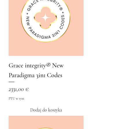
Grace integrity®️ New
Paradigma 3in1 Codes
Cena
2331,00 €
PTU w tym
Dodaj do koszyka