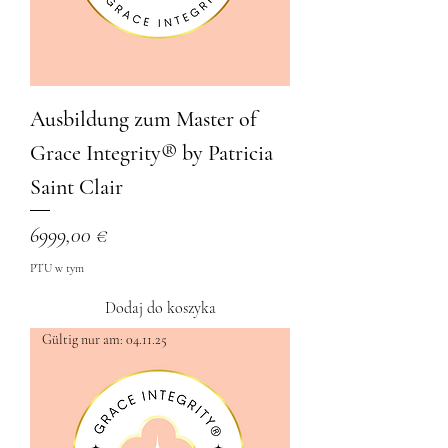
Ausbildung zum Master of
Grace Integrity® by Patricia
Saint Clair
Cena
6999,00 €
PTU w tym
Dodaj do koszyka
Gültig nur am: 04.11.25