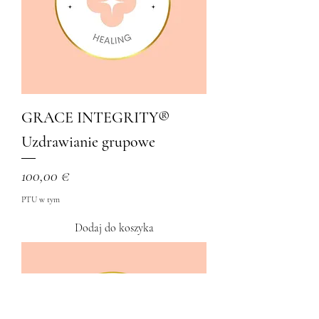
GRACE INTEGRITY®️
Uzdrawianie grupowe
Cena
100,00 €
PTU w tym
Dodaj do koszyka