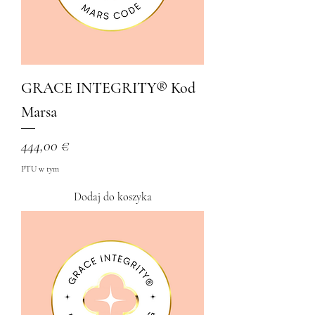
GRACE INTEGRITY®️ Kod
Marsa
Cena
444,00 €
PTU w tym
Dodaj do koszyka