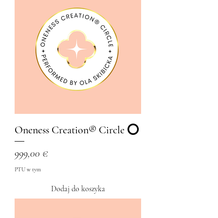
Oneness Creation® Circle ⭕
Cena
999,00 €
PTU w tym
Dodaj do koszyka