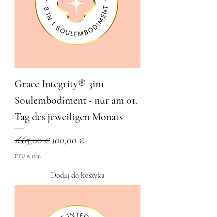
Grace Integrity® 3in1
Soulembodiment - nur am 01.
Tag des jeweiligen Monats
Regularna cena
Cena rabatowa
1665,00 €
100,00 €
PTU w tym
Dodaj do koszyka