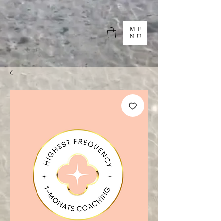
ME
NU