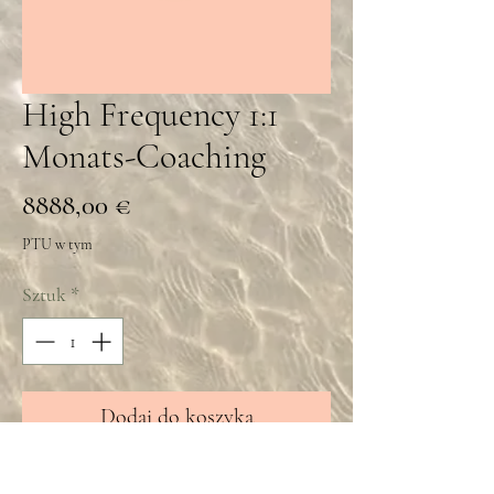
High Frequency 1:1
Monats-Coaching
Cena
8888,00 €
PTU w tym
Sztuk
*
Dodaj do koszyka
Highest Frequency 1:1 Coaching 1