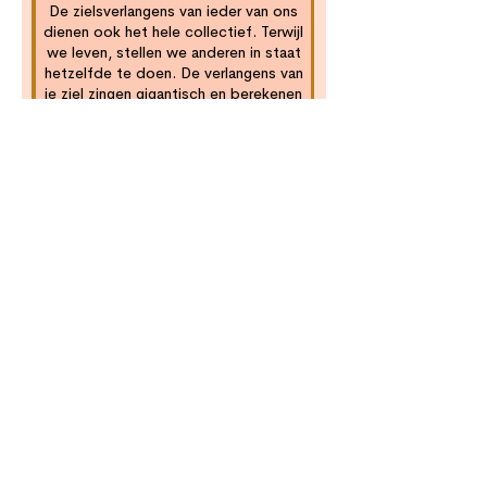
De zielsverlangens van ieder van ons
dienen ook het hele collectief. Terwijl
we leven, stellen we anderen in staat
hetzelfde te doen. De verlangens van
je ziel zingen gigantisch en berekenen
niet met je geest. Het zijn miljoenen
frequenties.
3
De Grace Integrity® 3-in-1-code
Mentale hartfusie
De Grace Integrity® Code "Mental
Heart Fusion" zorgt ervoor dat uw
geest nooit meer gescheiden wordt
van uw HART.
Op alle niveaus en dimensies vindt een
fusie plaats. De geest versmelt met het
hart en wordt alleen gespeeld door je