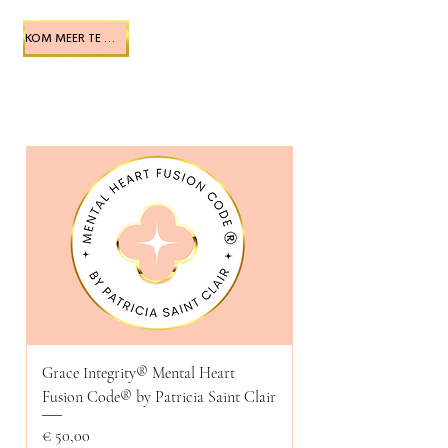
KOM MEER TE WETEN
Grace Integrity® Mental Heart
Fusion Code®️ by Patricia Saint Clair
Prijs
€ 50,00