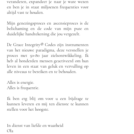
veranderen, expandeer je naar je ware wezen
en ben je in staat miljoenen frequenties voor
altijd vast te houden.
Mijn genezingsproces en ascensieproces is de
belichaming en de code van mijn pure en
duidelijke handtekening die jou vergezelt.
De Grace Integrity®️ Codes zijn instrumenten
van het nieuwe paradigma, deze versnellen je
proces met 50-80 jaar zielsontwikkeling. Ik
heb al honderden mensen geactiveerd om hun
leven in een staat van geluk en vervulling op
alle niveaus te bereiken en te behouden.
Alles is energie.
Alles is frequentie.
Ik ben erg blij om voor u een bijdrage te
kunnen leveren en mij ten dienste te kunnen
stellen voor het hoogste.
In dienst van liefde en waarheid
Ola