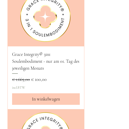
Grace Integrity® 3in1
Soulembodiment - nur am 01. Tag des
jeweiligen Monats
Normale prijs
Verkoopprijs
€ 1.665,00
€ 100,00
incl.BTW
In winkelwagen