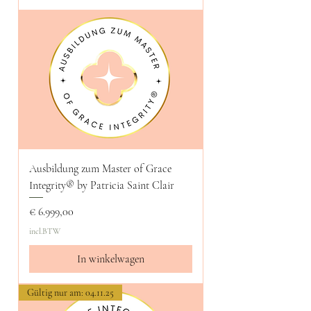
Ausbildung zum Master of Grace
Integrity® by Patricia Saint Clair
Prijs
€ 6.999,00
incl.BTW
In winkelwagen
Gültig nur am: 04.11.25