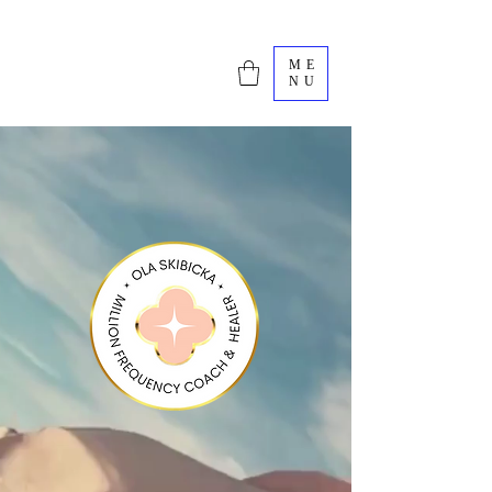
ME
NU