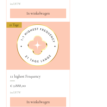
incl.BTW
In winkelwagen
21 Tage
1:1 highest Frequency
Prijs
€ 2.888,00
incl.BTW
In winkelwagen