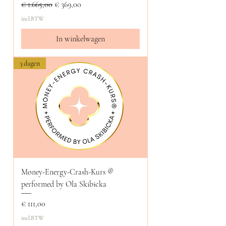
Normale prijs
Verkoopprijs
€ 1.665,00
€ 369,00
incl.BTW
In winkelwagen
3 dagen
Money-Energy-Crash-Kurs ®️
performed by Ola Skibicka
Prijs
€ 111,00
incl.BTW