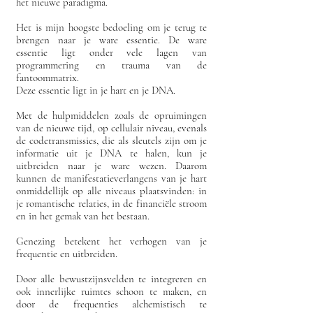
het nieuwe paradigma.
Het is mijn hoogste bedoeling om je terug te
brengen naar je ware essentie. De ware
essentie ligt onder vele lagen van
programmering en trauma van de
fantoommatrix.
Deze essentie ligt in je hart en je DNA.
Met de hulpmiddelen zoals de opruimingen
van de nieuwe tijd, op cellulair niveau, evenals
de codetransmissies, die als sleutels zijn om je
informatie uit je DNA te halen, kun je
uitbreiden naar je ware wezen. Daarom
kunnen de manifestatieverlangens van je hart
onmiddellijk op alle niveaus plaatsvinden: in
je romantische relaties, in de financiële stroom
en in het gemak van het bestaan.
Genezing betekent het verhogen van je
frequentie en uitbreiden.
Door alle bewustzijnsvelden te integreren en
ook innerlijke ruimtes schoon te maken, en
door de frequenties alchemistisch te