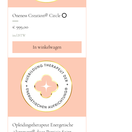
Oneness Creation® Circle ⭕
Prijs
€ 999,00
incl.BTW
In winkelwagen
Opleidingstherapeut Energetische
Alignment® door Patricia Saint