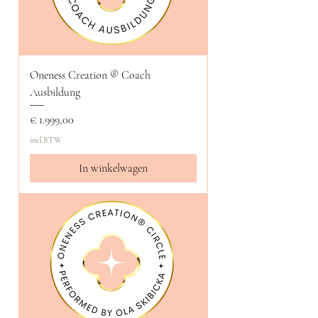
Oneness Creation ®️ Coach
Ausbildung
Prijs
€ 1.999,00
incl.BTW
In winkelwagen