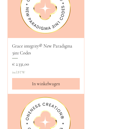
Grace integrity®️ New Paradigma
3in1 Codes
Prijs
€ 2.331,00
incl.BTW
In winkelwagen